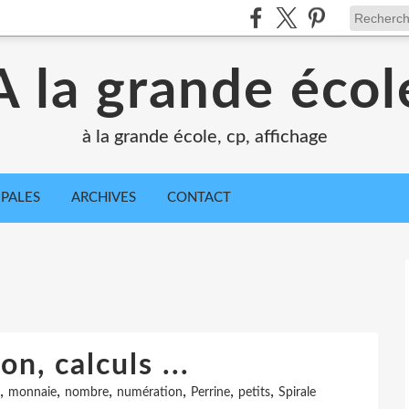
A la grande écol
à la grande école, cp, affichage
IPALES
ARCHIVES
CONTACT
n, calculs ...
,
,
,
,
,
,
monnaie
nombre
numération
Perrine
petits
Spirale