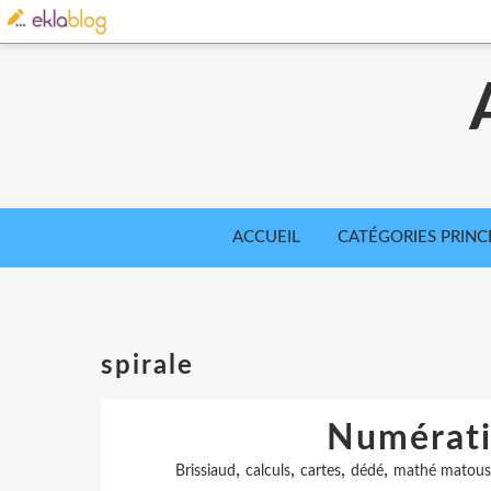
ACCUEIL
CATÉGORIES PRINC
spirale
Numératio
,
,
,
,
Brissiaud
calculs
cartes
dédé
mathé matous