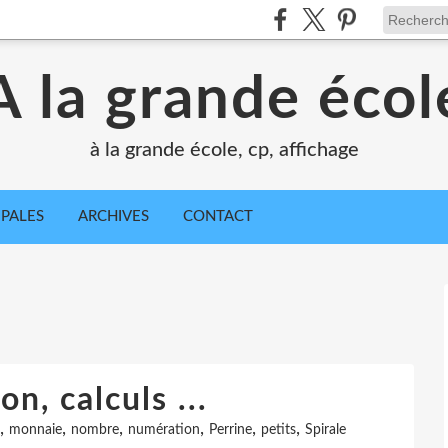
A la grande écol
à la grande école, cp, affichage
IPALES
ARCHIVES
CONTACT
n, calculs ...
,
,
,
,
,
,
monnaie
nombre
numération
Perrine
petits
Spirale