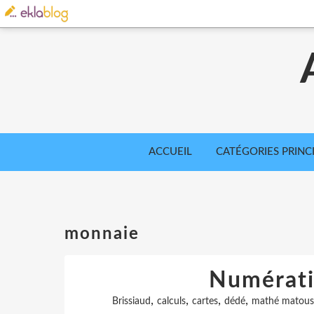
ACCUEIL
CATÉGORIES PRINC
monnaie
Numératio
,
,
,
,
Brissiaud
calculs
cartes
dédé
mathé matous