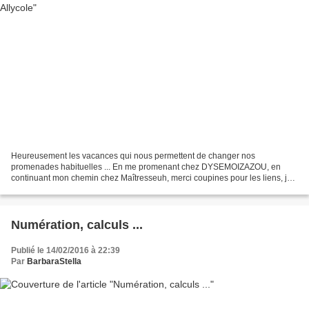
Heureusement les vacances qui nous permettent de changer nos
promenades habituelles ... En me promenant chez DYSEMOIZAZOU, en
continuant mon chemin chez Maîtresseuh, merci coupines pour les liens, je
suis arrivée chez et voilà ce que je viens de découvrir...
Numération, calculs ...
Publié le 14/02/2016 à 22:39
Par
BarbaraStella