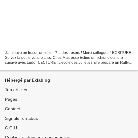
J'ai trouvé un trésor, un trésor ? ... des trésors ! Merci collègues ! ECRITURE :
Suivez la petite voiture chez Chez Maîtresse Ecline un fichier d'écriture
cursive avec Ludo ! LECTURE : L'école des Juliettes Elle prépare un Rallye
Lecture Yakari MATHEMATIQUES...
Hébergé par Eklablog
Top articles
Pages
Contact
Signaler un abus
C.G.U.
Cookies et données personnelles