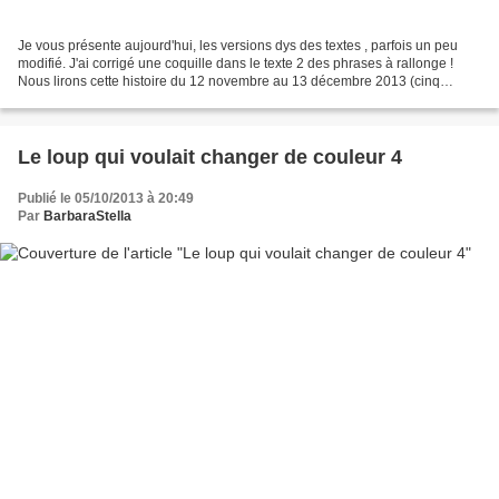
Je vous présente aujourd'hui, les versions dys des textes , parfois un peu
modifié. J'ai corrigé une coquille dans le texte 2 des phrases à rallonge !
Nous lirons cette histoire du 12 novembre au 13 décembre 2013 (cinq
semaines). Texte 1 + exercices de...
Le loup qui voulait changer de couleur 4
Publié le 05/10/2013 à 20:49
Par
BarbaraStella