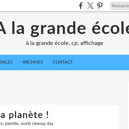
A la grande écol
à la grande école, cp, affichage
IPALES
ARCHIVES
CONTACT
a planète !
,
,
re
planète
world cleanup day