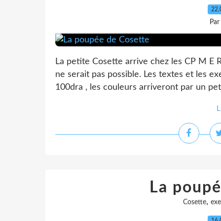
22.
Par
La petite Cosette arrive chez les CP M E R
ne serait pas possible. Les textes et les 
100dra , les couleurs arriveront par un pe
L
La poupé
,
Cosette
exe
16.