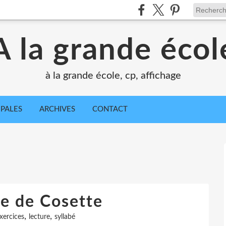
A la grande écol
à la grande école, cp, affichage
IPALES
ARCHIVES
CONTACT
e de Cosette
,
,
xercices
lecture
syllabé