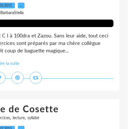
02.2015
…
 BarbaraStella
 C I à 100dra et Zazou. Sans leur aide, tout ceci
exercices sont préparés par ma chère collègue
tit coup de baguette magique...
ire la suite
e de Cosette
,
,
rcices
lecture
syllabé
02.2015
…