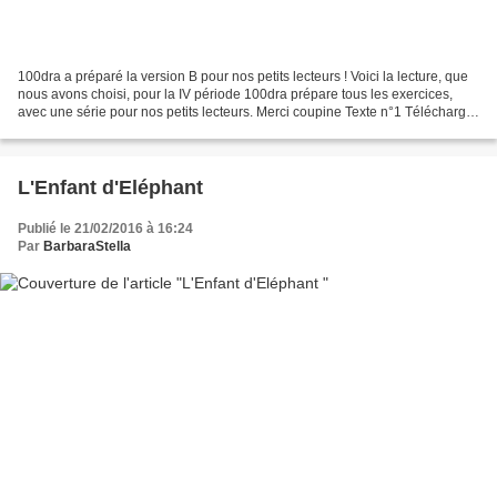
100dra a préparé la version B pour nos petits lecteurs ! Voici la lecture, que
nous avons choisi, pour la IV période 100dra prépare tous les exercices,
avec une série pour nos petits lecteurs. Merci coupine Texte n°1 Télécharger
« texte_1_versionA.pdf...
L'Enfant d'Eléphant
Publié le 21/02/2016 à 16:24
Par
BarbaraStella