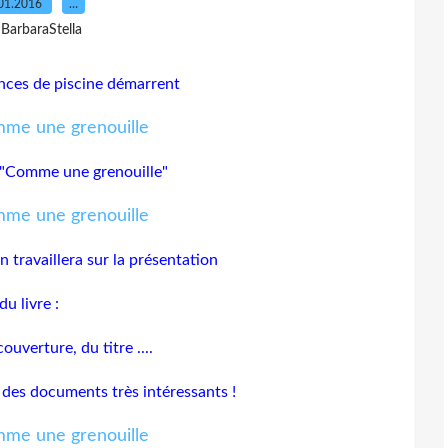
01.2016
…
 BarbaraStella
ances de piscine démarrent
e "Comme une grenouille"
 travaillera sur la présentation
du livre :
couverture, du titre ....
E
des documents très intéressants !