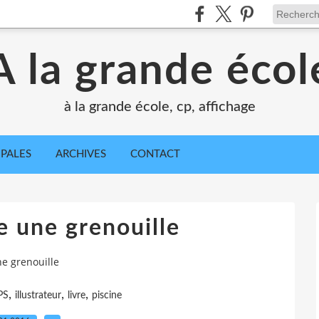
A la grande écol
à la grande école, cp, affichage
IPALES
ARCHIVES
CONTACT
 une grenouille
e grenouille
,
,
,
PS
illustrateur
livre
piscine