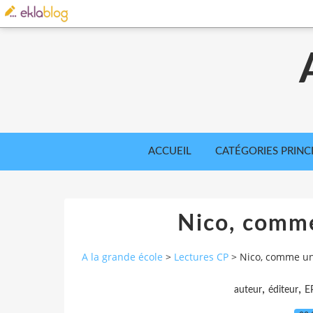
ACCUEIL
CATÉGORIES PRINC
Nico, comme
A la grande école
>
Lectures CP
>
Nico, comme un
,
,
auteur
éditeur
E