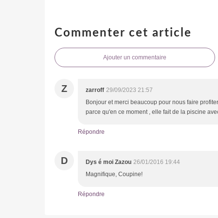
Commenter cet article
Ajouter un commentaire
Z
zarroff
29/09/2023 21:57
Bonjour et merci beaucoup pour nous faire profiter
parce qu'en ce moment , elle fait de la piscine avec
Répondre
D
Dys é moi Zazou
26/01/2016 19:44
Magnifique, Coupine!
Répondre