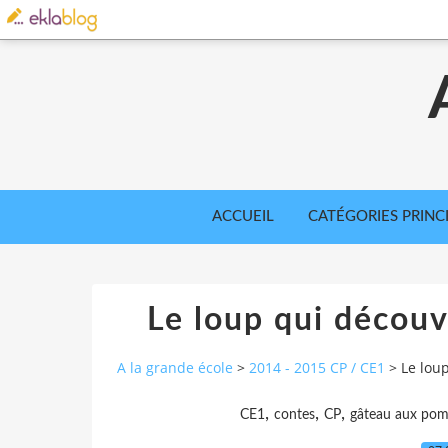
ACCUEIL
CATÉGORIES PRINC
Le loup qui découv
A la grande école
>
2014 - 2015 CP / CE1
>
Le lou
,
,
,
CE1
contes
CP
gâteau aux po