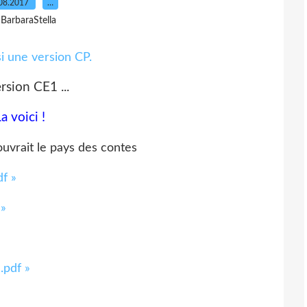
08.2017
…
 BarbaraStella
si une version CP.
rsion CE1 ...
a voici !
f »
 »
.pdf »