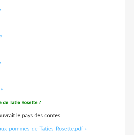
»
»
»
 »
te de Tatie Rosette ?
-aux-pommes-de-Taties-Rosette.pdf »