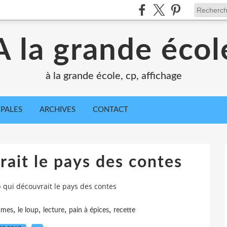
A la grande écol
à la grande école, cp, affichage
IPALES
ARCHIVES
CONTACT
rait le pays des contes
p qui découvrait le pays des contes
,
,
,
,
mmes
le loup
lecture
pain à épices
recette